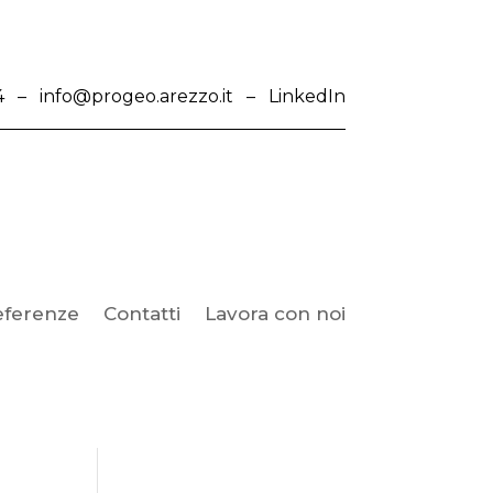
4
–
info@progeo.arezzo.it
–
LinkedIn
eferenze
Contatti
Lavora con noi