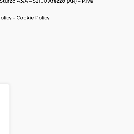
Sturzo 43/A – 52100 Arezzo (AR) – P.iva
olicy
–
Cookie Policy