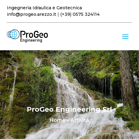
Ingegneria Idraulica e Geotecnica
info@progeo.arezzo.it
|
(+39) 0575 324114
Video
Player
ProGeo Engineering Srl
Home
– Attività