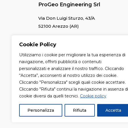
ProGeo Engineering Srl
Via Don Luigi Sturzo, 43/A
52100 Arezzo (AR)
Info@progeo.arezzo.it
Cookie Policy
(+39) 05757 324114
P. Iva 01994080511
Utilizziamo i cookie per migliorare la tua esperienza di
navigazione, offrirti pubblicità o contenuti
personalizzati e analizzare il nostro traffico. Cliccando
“Accetta”, acconsenti al nostro utilizzo dei cookie.
Cliccando "Personalizza" scegli quali cookie accettare.
Cliccando "Rifiuta" continui la navigazione in assenza d
cookie diversi da quelli tecnici.
Cookie policy
ProGeo Engineering Srl – Via Don Luigi S
01994080511
Personalizza
Rifiuta
Accetta
© 2026 Tutti i diritti riservati –
Privacy Pol