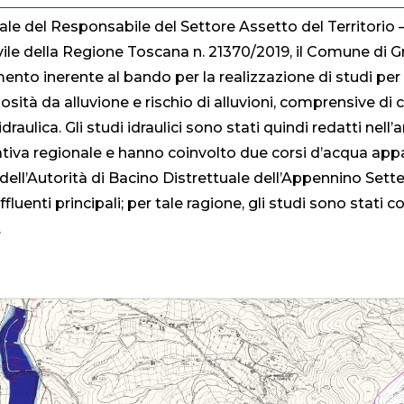
le del Responsabile del Settore Assetto del Territorio –
ile della Regione Toscana n. 21370/2019, il Comune di Gr
nto inerente al bando per la realizzazione di studi pe
sità da alluvione e rischio di alluvioni, comprensive di c
raulica. Gli studi idraulici sono stati quindi redatti nell
ativa regionale e hanno coinvolto due corsi d’acqua appa
dell’Autorità di Bacino Distrettuale dell’Appennino Settent
affluenti principali; per tale ragione, gli studi sono stati 
.